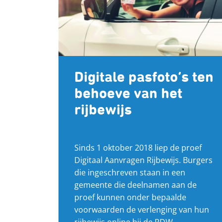
Digitale pasfoto’s ten
behoeve van het
rijbewijs
Sinds 1 oktober 2018 liep de proef
Digitaal Aanvragen Rijbewijs. Burgers
die ingeschreven staan in een
gemeente die deelnamen aan de
proef kunnen onder bepaalde
voorwaarden de verlenging van hun